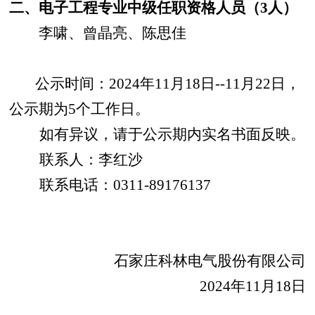
二、电子工程专业中级任职资格人员（
3
人）
李啸、曾晶亮、陈思佳
公示时间：
2024
年
11
月
18
日
--11
月
22
日，
公示期为
5
个工作日。
如有异议，请于公示期内实名书面反映。
联系人：李红沙
联系电话：
0311-89176137
石家庄科林电气股份有限公司
2024
年
11
月
18
日