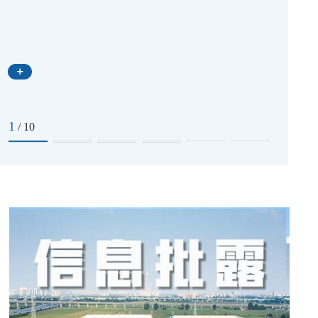
1
/
10